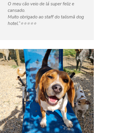
O meu cão veio de lá super feliz e
cansado.
Muito obrigado ao staff do talismã dog
hotel.”⭐️⭐️⭐️⭐️⭐️