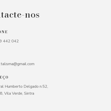
tacte-nos
ONE
9 442 042
.talisma@gmail.com
EÇO
ral Humberto Delgado n.52,
 Vila Verde, Sintra