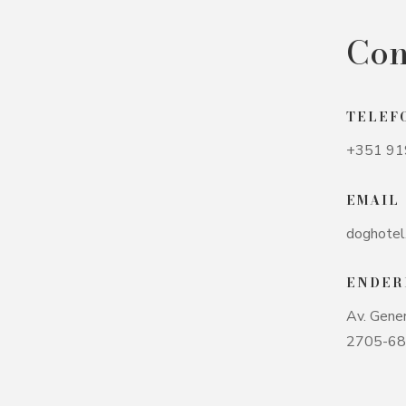
Con
TELEF
+351 91
EMAIL
doghotel
ENDER
Av. Gene
2705-688,